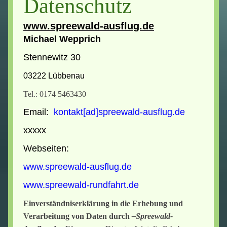
Datenschutz
Buchungsanfrage
Unser Angebot
Über uns
Kontakt
www.spreewald-ausflug.de
Kleine Spreewaldtour
Michael Wepprich
Preise
Kontaktangaben
Spreewaldtour
Stennewitz 30
Anreise / Hafen
Kontaktformular
Spreewaldrundfahrt Lehde
03222 Lübbenau
Impressum / Datenschutz
Tel.: 0174 5463430
Schleusentour Wotschofska
Email:
kontakt[ad]spreewald-ausflug.de
Mondscheinfahrt
xxxxx
Webseiten:
Spreewaldfahrt Leipe
www.spreewald-ausflug.de
Hochwaldtour
www.spreewald-rundfahrt.de
Kahn und Fahrrad
Einverständniserklärung in die Erhebung und
Verarbeitung von Daten durch
–Spreewald-
Kahn und Kremser