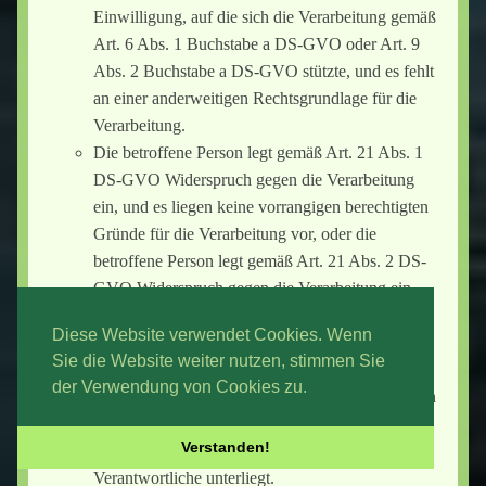
Einwilligung, auf die sich die Verarbeitung gemäß
Art. 6 Abs. 1 Buchstabe a DS-GVO oder Art. 9
Abs. 2 Buchstabe a DS-GVO stützte, und es fehlt
an einer anderweitigen Rechtsgrundlage für die
Verarbeitung.
Die betroffene Person legt gemäß Art. 21 Abs. 1
DS-GVO Widerspruch gegen die Verarbeitung
ein, und es liegen keine vorrangigen berechtigten
Gründe für die Verarbeitung vor, oder die
betroffene Person legt gemäß Art. 21 Abs. 2 DS-
GVO Widerspruch gegen die Verarbeitung ein.
Die personenbezogenen Daten wurden
Diese Website verwendet Cookies. Wenn
unrechtmäßig verarbeitet.
Sie die Website weiter nutzen, stimmen Sie
Die Löschung der personenbezogenen Daten ist
der Verwendung von Cookies zu.
zur Erfüllung einer rechtlichen Verpflichtung nach
dem Unionsrecht oder dem Recht der
Verstanden!
Mitgliedstaaten erforderlich, dem der
Verantwortliche unterliegt.